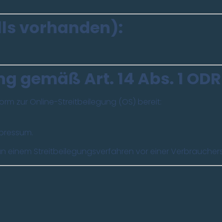
lls vorhanden):
ng gemäß Art. 14 Abs. 1 OD
orm zur Online-Streitbeilegung (OS) bereit:
mpressum.
an einem Streitbeilegungsverfahren vor einer Verbraucher