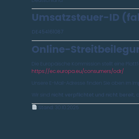
Deutschland
Umsatzsteuer-ID (fa
DE454161087
Online-Streitbeilegu
Die Europäische Kommission stellt eine Plattf
https://ec.europa.eu/consumers/odr/
Unsere E-Mail-Adresse finden Sie oben im I
Wir sind
nicht verpflichtet und nicht bereit
, 
Stand:
30.10.2025